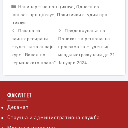
Categories
Новинарство прв циклус
,
Односи со
јавност прв циклус
,
Политички студии прв
циклус
Покана за
Продолжување на
заинтересирани
Повикот за регионална
студенти за онлајн
програма за студенти/
курс “Вовед во
млади истражувачи до 21
германското право”
Јануари 2024
ФАКУЛТЕТ
Деканат
Стручна и административна служба
Мисија и историјат