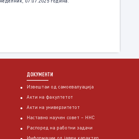
неделник, 07.07.2025 година.
ДОКУМЕНТИ
Извештаи од самоевалуација
Акти на факултетот
Акти на универзитетот
Наставно научен совет – ННС
Распоред на работни задачи
Информации од јавен карактер