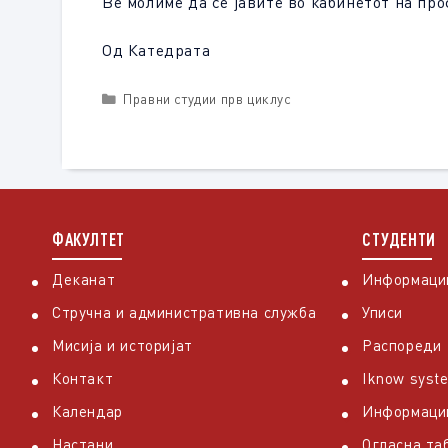
Ве молиме да се јавите во кабинетот на про
Од Катедрата
Categories
Правни студии прв циклус
ФАКУЛТЕТ
СТУДЕНТИ
Деканат
Информации
Стручна и административна служба
Уписи
Мисија и историјат
Распореди
Контакт
Iknow syst
Календар
Информаци
Настани
Огласна та