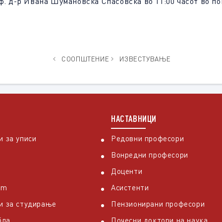
ф. д-р Ивана Шумановска Спасовска во 11:00 часот во по
СООПШТЕНИЕ
ИЗВЕСТУВАЊЕ
НАСТАВНИЦИ
 за уписи
Редовни професори
Вонредни професори
Доценти
em
Асистенти
и за студирање
Пензионирани професори
бла
Почесни доктори на наука