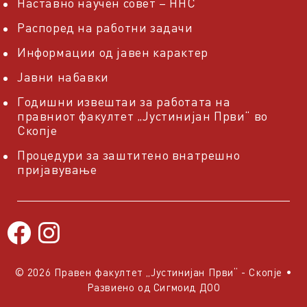
Наставно научен совет – ННС
Распоред на работни задачи
Информации од јавен карактер
Јавни набавки
Годишни извештаи за работата на
правниот факултет „Јустинијан Први“ во
Скопје
Процедури за заштитено внатрешно
пријавување
© 2026 Правен факултет „Јустинијан Први“ - Скопје
•
Развиено од
Сигмоид ДОО