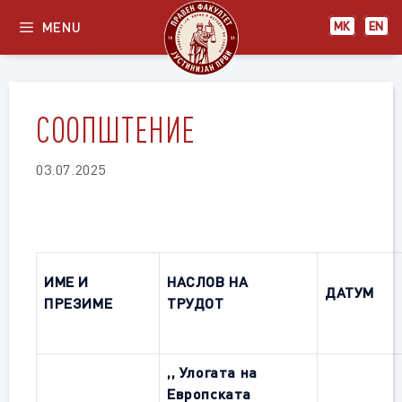
Skip
MENU
МК
EN
to
content
СООПШТЕНИЕ
03.07.2025
ИМЕ И
НАСЛОВ НА
ДАТУМ
ПРЕЗИМЕ
ТРУДОТ
,,
Улогата на
Европската