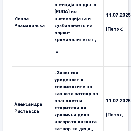
агенција за дроги
(EUDA) во
11
.0
7
.202
Ивана
превенцијата и
Размановска
сузбивањето на
(Петок)
нарко-
криминалитетот
,,
“
„Законска
уреденост и
спецификите на
казната затвор за
полнолетни
11
.0
7
.202
Александра
сторители на
Ристевска
кривични дела
(Петок)
наспроти казната
затвор за деца
,,