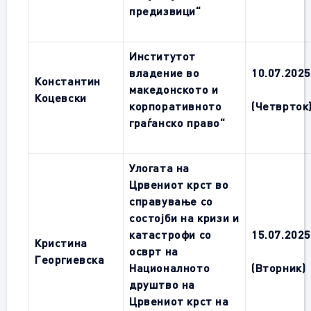
предизвици“
Институтот
владение во
10.0
7
.202
Константин
македонското и
Коцевски
корпоративното
(Четврток
граѓанско право“
Улогата на
Црвениот крст во
справување со
состојби на кризи и
катастрофи со
15.0
7
.202
Кристина
осврт на
Георгиевска
Националното
(Вторник)
друштво на
Црвениот крст на