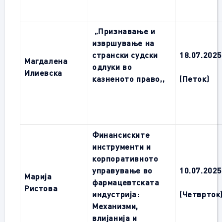
„Признавање и
извршување на
странски судски
1
8.0
7
.202
Магдалена
одлуки во
Илиевска
казненото право
,,
(Петок)
Финансиските
инструменти и
корпоративното
управување во
10.0
7
.202
Марија
фармацевтската
Ристова
индустрија:
(Четврток
Механизми,
влијанија и