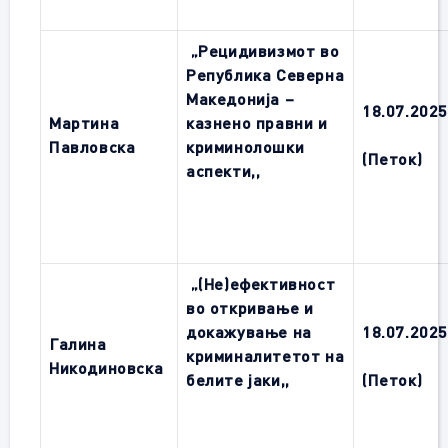
„Рецидивизмот во
Република Северна
Македонија –
1
8.0
7
.202
Мартина
казнено правни и
Павловска
криминолошки
(Петок)
аспекти
,,
„(Не)ефективност
во откривање и
докажување на
1
8.0
7
.202
Галина
криминалитетот на
Никодиновска
белите јаки
,,
(Петок)