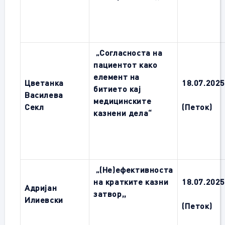
„Согласноста на
пациентот како
елемент на
Цветанка
1
8.0
7
.202
битието кај
Василева
медицинските
Секл
(Петок)
казнени дела“
„(Не)ефективноста
на кратките казни
1
8.0
7
.202
Адријан
затвор
,,
Илиевски
(Петок)