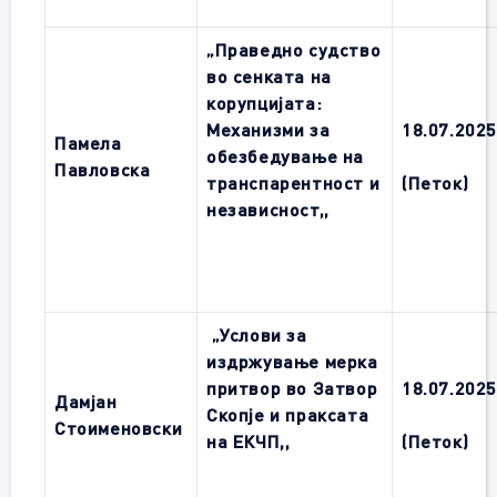
„Праведно судство
во сенката на
корупцијата:
Механизми за
1
8.0
7
.202
Памела
обезбедување на
Павловска
транспарентност и
(Петок)
независност
,,
„Услови за
издржување мерка
притвор во Затвор
1
8.0
7
.202
Дамјан
Скопје и праксата
Стоименовски
на ЕКЧП
,,
(Петок)