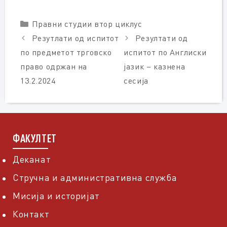
Categories
Правни студии втор циклус
Резутлати од испитот
Резултати од
по предметот трговско
испитот по Англиски
право одржан на
јазик – казнена
13.2.2024
сесија
ФАКУЛТЕТ
Деканат
Стручна и административна служба
Мисија и историјат
Контакт