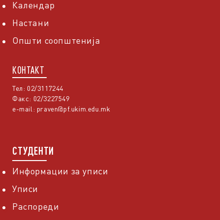
Календар
Настани
Општи соопштенија
КОНТАКТ
Тел: 02/3117244
Факс: 02/3227549
e-mail:
praven@pf.ukim.edu.mk
СТУДЕНТИ
Информации за уписи
Уписи
Распореди