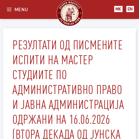
Skip
MENU
МК
EN
to
content
РЕЗУЛТАТИ ОД ПИСМЕНИТЕ
ИСПИТИ НА МАСТЕР
СТУДИИТЕ ПО
АДМИНИСТРАТИВНО ПРАВО
И ЈАВНА АДМИНИСТРАЦИЈА
ОДРЖАНИ НА 16.06.2026
(ВТОРА ДЕКАДА ОД ЈУНСКА