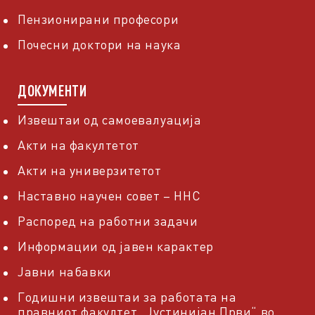
Пензионирани професори
Почесни доктори на наука
ДОКУМЕНТИ
Извештаи од самоевалуација
Акти на факултетот
Акти на универзитетот
Наставно научен совет – ННС
Распоред на работни задачи
Информации од јавен карактер
Јавни набавки
Годишни извештаи за работата на
правниот факултет „Јустинијан Први“ во