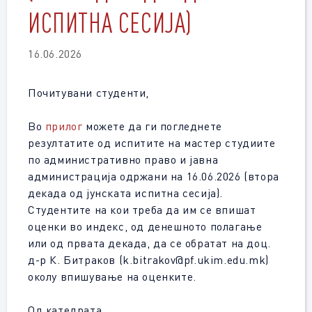
ИСПИТНА СЕСИЈА)
16.06.2026
Почитувани студенти,
Во
прилог
можете да ги погледнете
резултатите од испитите на мастер студиите
по административно право и јавна
администрација одржани на 16.06.2026 (втора
декада од јунската испитна сесија).
Студентите на кои треба да им се впишат
оценки во индекс, од денешното полагање
или од првата декада, да се обратат на доц.
д-р К. Битраков (k.bitrakov@pf.ukim.edu.mk)
околу впишување на оценките.
Од катедрата