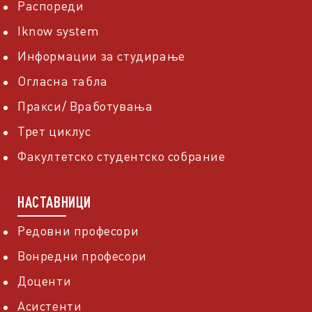
Распореди
Iknow system
Информации за студирање
Огласна табла
Пракси/ Вработувања
Трет циклус
Факултетско студентско собрание
НАСТАВНИЦИ
Редовни професори
Вонредни професори
Доценти
Асистенти