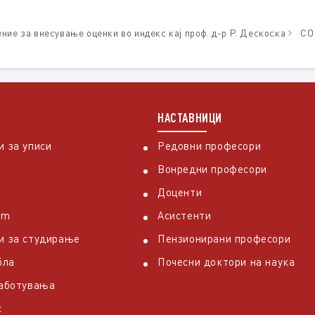
ние за внесување оценки во индекс кај проф. д-р Р. Дескоска
СО
НАСТАВНИЦИ
 за уписи
Редовни професори
Вонредни професори
Доценти
em
Асистенти
и за студирање
Пензионирани професори
бла
Почесни доктори на наука
работувања
с