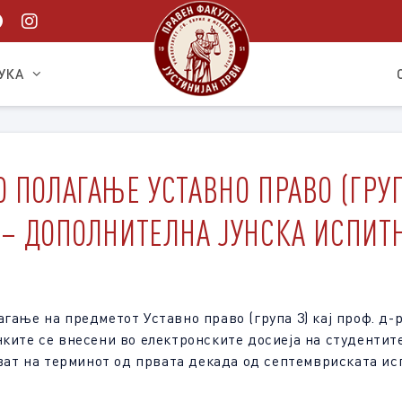
УКА
 ПОЛАГАЊЕ УСТАВНО ПРАВO (ГРУПА
– ДОПОЛНИТЕЛНА ЈУНСКА ИСПИТН
гање на предметот Уставно право (група 3) кај проф. д-
нките се внесени во електронските досиеја на студентите
ават на терминот од првата декада од септемвриската ис