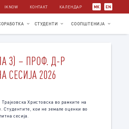
IKNOW
КОНТАКТ
КАЛЕНДАР
МК
EN
СОРАБОТКА
СТУДЕНТИ
СООПШТЕНИЈА
 3) – ПРОФ. Д-Р
А СЕСИЈА 2026
р Трајковска Христовска во рамките на
. Студентите, кои не земале оценки во
питна сесија.