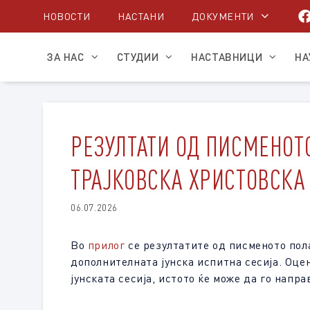
Skip
НОВОСТИ
НАСТАНИ
ДОКУМЕНТИ
to
content
ЗА НАС
СТУДИИ
НАСТАВНИЦИ
НА
РЕЗУЛТАТИ ОД ПИСМЕНОТО
ТРАЈКОВСКА ХРИСТОВСКА 
06.07.2026
Во
прилог
се резултатите од писменото пола
дополнителната јунска испитна сесија. Оце
јунската сесија, истото ќе може да го напр