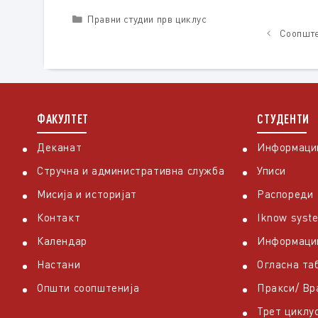
Categories
Правни студии прв циклус
Соопште
ФАКУЛТЕТ
СТУДЕНТИ
Деканат
Информации
Стручна и административна служба
Уписи
Мисија и историјат
Распореди
Контакт
Iknow syst
Календар
Информаци
Настани
Огласна та
Општи соопштенија
Пракси/ В
Трет циклу