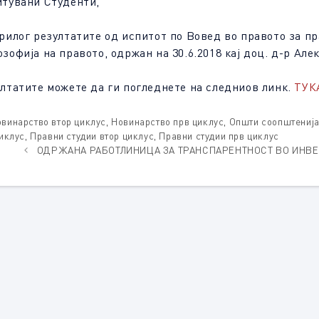
тувани Студенти,
рилог резултатите од испитот по Вовед во правото за п
зофија на правото, одржан на 30.6.2018 кај доц. д-р Ал
лтатите можете да ги погледнете на следниов линк.
ТУК
tegories
винарство втор циклус
,
Новинарство прв циклус
,
Општи соопштениј
иклус
,
Правни студии втор циклус
,
Правни студии прв циклус
ОДРЖАНА РАБОТЛИНИЦА ЗА ТРАНСПАРЕНТНОСТ ВО ИНВ