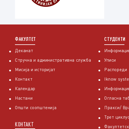
ФАКУЛТЕТ
СТУДЕНТИ
Деканат
Информации
Стручна и административна служба
Уписи
Мисија и историјат
Распореди
Контакт
Iknow syst
Календар
Информаци
Настани
Огласна та
Општи соопштенија
Пракси/ В
Трет циклу
КОНТАКТ
Факултетск