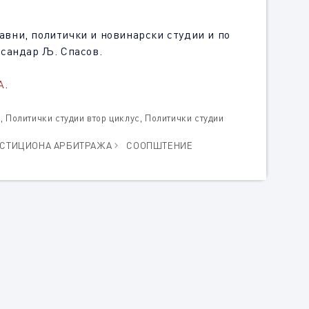
равни, политички и новинарски студии и по
ександар Љ. Спасов.
А
.
а
,
Политички студии втор циклус
,
Политички студии
ЕСТИЦИОНА АРБИТРАЖА
СООПШТЕНИЕ