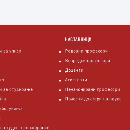
НАСТАВНИЦИ
 за уписи
Редовни професори
Вонредни професори
Доценти
em
Асистенти
и за студирање
Пензионирани професори
бла
Почесни доктори на наука
работувања
с
о студентско собрание