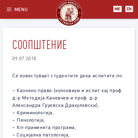
Skip
MENU
МК
EN
to
content
СООПШТЕНИЕ
09.07.2018
Се известуваат студентите дека испитите по:
– Казнено право (колоквиум и испит кај проф.
д-р Методија Каневчев и проф. д-р
Александра Груевска Дракулевски),
– Криминологија,
– Пенологија,
– Кп-применета програма,
– Социјална патологија,