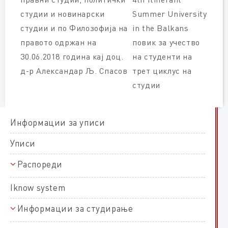
студии и новинарски
Summer University
студии и по Филoзофија на
in the Balkans
правото одржан на
повик за учество
30.06.2018 година кај доц.
на студенти на
д-р Александар Љ. Спасов
трет циклус на
студии
Информации за уписи
Уписи
Распореди
Распореди на полагање
Iknow system
Распореди на настава
Информации за студирање
Прв циклус
Распореди на работни задачи
Полагања и оценување
Втор циклус