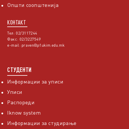
Општи соопштенија
КОНТАКТ
Тел: 02/3117244
Факс: 02/3227549
e-mail:
praven@pf.ukim.edu.mk
СТУДЕНТИ
Информации за уписи
Уписи
Распореди
Iknow system
Информации за студирање