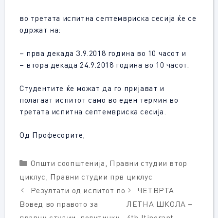
во третата испитна септемвриска сесија ќе се
одржат на:
– прва декада 3.9.2018 година во 10 часот и
– втора декада 24.9.2018 година во 10 часот.
Студентите ќе можат да го пријават и
полагаат испитот само во еден термин во
третата испитна септемвриска сесија.
Од Професорите,
Categories
Општи соопштенија
,
Правни студии втор
циклус
,
Правни студии прв циклус
Резултати од испитот по
ЧЕТВРТА
Вовед во правото за
ЛЕТНА ШКОЛА –
правни студии, политички
4th Itinerant