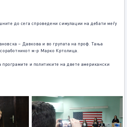
пешните до сега спроведени симулации на дебати меѓу
.
ановска – Давкова и во групата на проф. Тања
 соработникот м-р Марко Кртолица.
а програмите и политиките на двете aмерикански