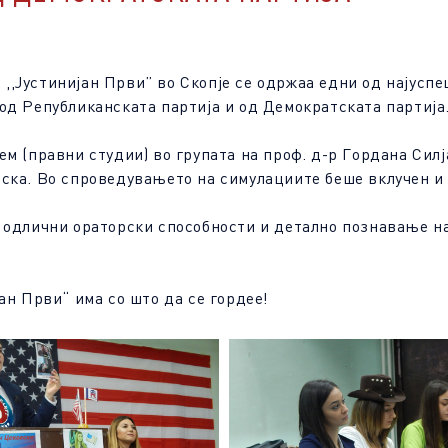
т ,,Јустинијан Први” во Скопје се одржаа едни од најус
од Републиканската партија и од Демократската партија
м (правни студии) во групата на проф. д-р Гордана Силј
ска. Во спроведувањето на симулациите беше вклучен и
 одлични ораторски способности и детално познавање н
ан Први“ има со што да се гордее!