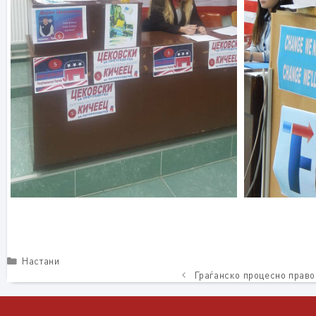
Categories
Настани
Граѓанско процесно право 