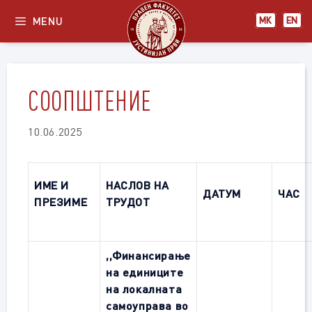
Skip
MENU
МК
EN
to
content
СООПШТЕНИЕ
10.06.2025
ИМЕ И
НАСЛОВ НА
ДАТУМ
ЧАС
ПРЕЗИМЕ
ТРУДОТ
,,
Финансирање
на единиците
на локалната
самоуправа во