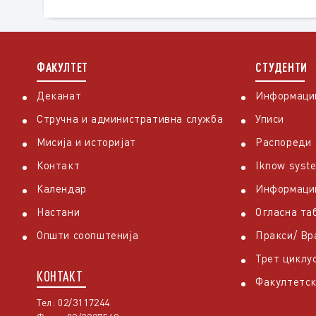
ФАКУЛТЕТ
СТУДЕНТИ
Деканат
Информации
Стручна и административна служба
Уписи
Мисија и историјат
Распореди
Контакт
Iknow syst
Календар
Информаци
Настани
Огласна та
Општи соопштенија
Пракси/ В
Трет циклу
КОНТАКТ
Факултетск
Тел: 02/3117244