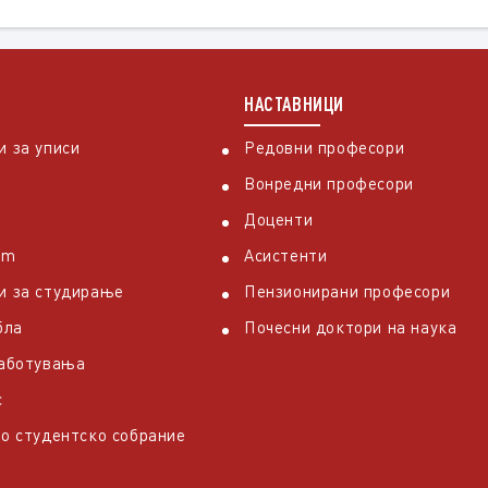
НАСТАВНИЦИ
 за уписи
Редовни професори
Вонредни професори
Доценти
em
Асистенти
и за студирање
Пензионирани професори
бла
Почесни доктори на наука
работувања
с
о студентско собрание