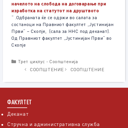
начелото на слобода на договарање при
изработка на статутот на друштвото
“ .Одбраната ќе се одржи во салата за
состаноци на Правниот факултет „Јустинијан
Први“ – Скопје, (сала за ННС под деканат).
Од Правниот факултет „Јустинијан Први“ во
Скопје
Categories
Трет циклус - Соопштенија
СООПШТЕНИЕ
СООПШТЕНИЕ
ФАКУЛТЕТ
Деканат
Стручна и административна служба