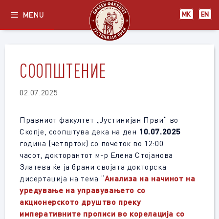
Skip
MENU
МК
EN
to
content
СООПШТЕНИЕ
02.07.2025
Правниот факултет „Јустинијан Први“ во
Скопје, соопштува дека на ден
10.07.2025
година (четврток) со почеток во 12:00
часот, докторантот м-р Елена Стојанова
Златева ќе ја брани својата докторска
дисертација на тема “
Анализа на начинот на
уредување на управувањето со
акционерското друштво преку
императивните прописи во корелација со