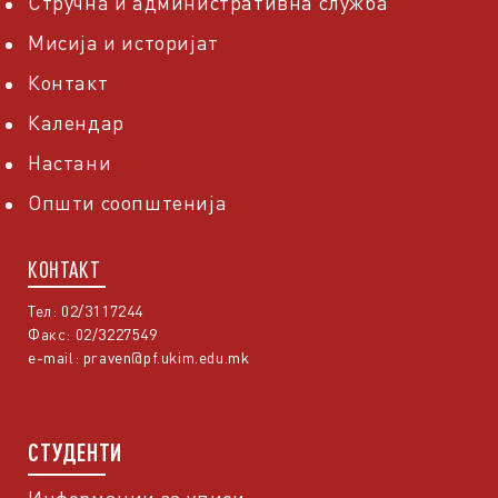
Стручна и административна служба
Мисија и историјат
Контакт
Календар
Настани
Општи соопштенија
КОНТАКТ
Тел: 02/3117244
Факс: 02/3227549
e-mail:
praven@pf.ukim.edu.mk
СТУДЕНТИ