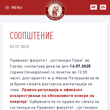
Skip
MENU
МК
EN
to
content
СООПШТЕНИЕ
02.07.2025
Правниот факултет „Јустинијан Први“ во
Скопје, соопштува дека на ден
14.07.2025
година (понеделник) со почеток во 12:00
часот, докторантот м-р Ивона Петрушевска ќе
ја брани својата докторска дисертација на
тема „
Правна регулација и ефикасно
искористување на обновливите извори на
енергија
“ Одбраната ќе се одржи во салата за
состаноци на Правниот факултет „Јустинијан