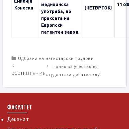
Емилија
медицинска
11:3
Конеска
(ЧЕТВРТОК)
употреба, во
праксата на
Европски
патентен завод
Categories
Одбрани на магистарски трудови
Повик за учество во
СООПШТЕНИЕ
студентски дебатен клуб
ФАКУЛТЕТ
Деканат