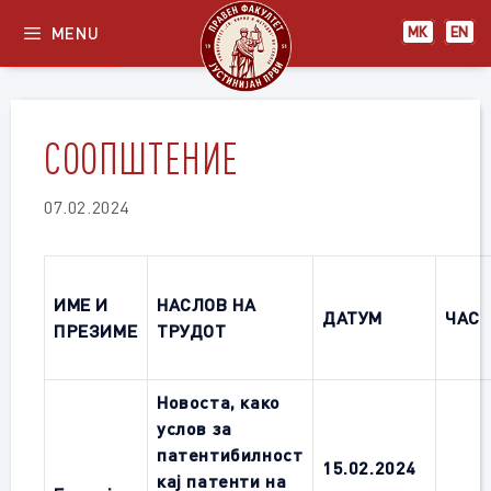
Skip
MENU
МК
EN
to
content
СООПШТЕНИЕ
07.02.2024
ИМЕ И
НАСЛОВ НА
ДАТУМ
ЧАС
ПРЕЗИМЕ
ТРУДОТ
Новоста, како
услов за
патентибилност
15.02.2024
кај патенти на