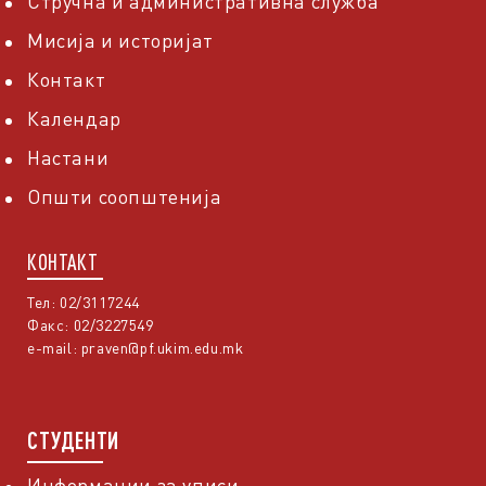
Стручна и административна служба
Мисија и историјат
Контакт
Календар
Настани
Општи соопштенија
КОНТАКТ
Тел: 02/3117244
Факс: 02/3227549
e-mail:
praven@pf.ukim.edu.mk
СТУДЕНТИ
Информации за уписи