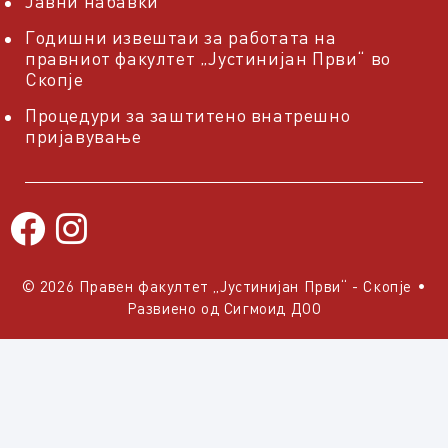
Јавни набавки
Годишни извештаи за работата на
правниот факултет „Јустинијан Први“ во
Скопје
Процедури за заштитено внатрешно
пријавување
© 2026 Правен факултет „Јустинијан Први“ - Скопје
•
Развиено од
Сигмоид ДОО