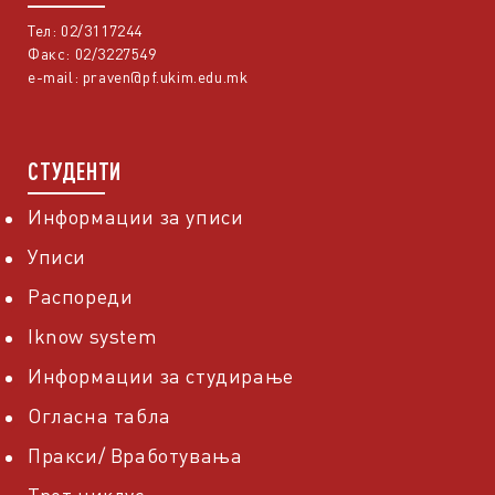
Тел: 02/3117244
Факс: 02/3227549
e-mail:
praven@pf.ukim.edu.mk
СТУДЕНТИ
Информации за уписи
Уписи
Распореди
Iknow system
Информации за студирање
Огласна табла
Пракси/ Вработувања