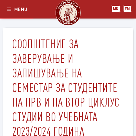
Skip
MENU
МК
EN
to
content
СООПШТЕНИЕ ЗА
ЗАВЕРУВАЊЕ И
ЗАПИШУВАЊЕ НА
СЕМЕСТАР ЗА СТУДЕНТИТЕ
НА ПРВ И НА ВТОР ЦИКЛУС
СТУДИИ ВО УЧЕБНАТА
2023/2024 ГОДИНА