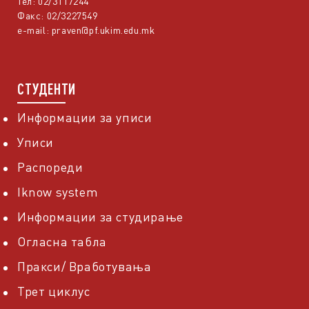
Тел: 02/3117244
Факс: 02/3227549
e-mail:
praven@pf.ukim.edu.mk
СТУДЕНТИ
Информации за уписи
Уписи
Распореди
Iknow system
Информации за студирање
Огласна табла
Пракси/ Вработувања
Трет циклус