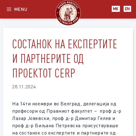
Skip
MENU
МК
EN
to
content
СОСТАНОК НА ЕКСПЕРТИТЕ
И ПАРТНЕРИТЕ ОД
ПРОЕКТОТ CERP
28.11.2024
На 14ти ноември во Белград, делегација од
професори од Правниот факултет – проф д-р
Лазар Јовевски, проф д-р Димитар Гелев и
проф д-р Биљана Петревска присуствуваше
на состанок со експертите и партнерите од