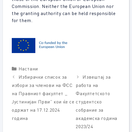
Commission. Neither the European Union nor
the granting authority can be held responsible
for them.
Categories
Настани
Избирачки список за
Извештај за
избори за членови на ФСС
работа на
на Правниот факултет ,,
Факултетското
Јустинијан Први” кои ќе се
студентско
одржат на 17.12.2024
собрание за
година
академска година
2023/24