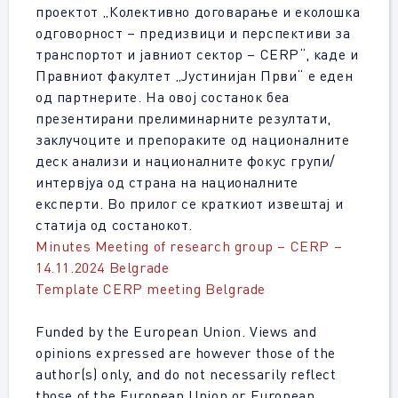
проектот „Колективно договарање и еколошка
одговорност – предизвици и перспективи за
транспортот и јавниот сектор – CERP“, каде и
Правниот факултет „Јустинијан Први“ е еден
од партнерите. На овој состанок беа
презентирани прелиминарните резултати,
заклучоците и препораките од националните
деск анализи и националните фокус групи/
интервјуа од страна на националните
експерти. Во прилог се краткиот извештај и
статија од состанокот.
Minutes Meeting of research group – CERP –
14.11.2024 Belgrade
Template CERP meeting Belgrade
Funded by the European Union. Views and
opinions expressed are however those of the
author(s) only, and do not necessarily reflect
those of the European Union or European