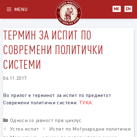
Skip
MENU
МК
EN
to
content
ТЕРМИН ЗА ИСПИТ ПО
СОВРЕМЕНИ ПОЛИТИЧКИ
СИСТЕМИ
04.11.2017
Во прилог е терминот за испит по предметот
Современи политички системи.
ТУКА
.
Categories
Односи со јавност прв циклус
Устен испит
Испит по Меѓународни политички