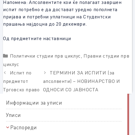
Напомена: Апсолвентите кои ќе полагаат завршен
испит потребно е да достават уредно пополнета
пријава и потребни уплатници на Студентски
прашања најдоцна до 20 декември.
Од предметните наставници
Categories
Политички студии прв циклус
,
Правни студии прв
циклус
Испит по
ТЕРМИНИ ЗА ИСПИТИ (за
предметот
апсолвенти) – НОВИНАРСТВО И
Трговско право
ОДНОСИ СО ЈАВНОСТА
Информации за уписи
Уписи
Распореди
Распореди на полагање