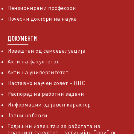
Пензионирани професори
Почесни доктори на наука
ДОКУМЕНТИ
Извештаи од самоевалуација
Акти на факултетот
Акти на универзитетот
Наставно научен совет – ННС
Распоред на работни задачи
Информации од јавен карактер
Јавни набавки
Годишни извештаи за работата на
правниот факултет „Јустинијан Први“ во