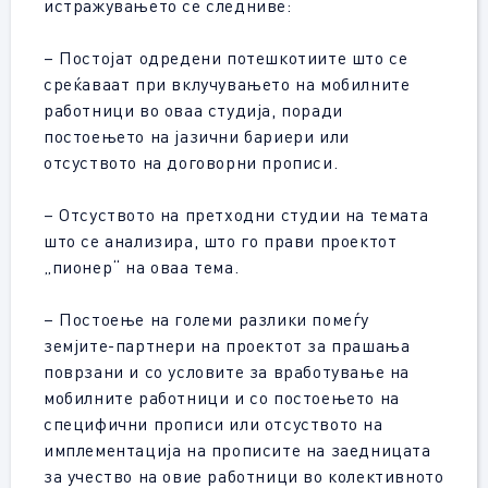
истражувањето се следниве:
– Постојат одредени потешкотиите што се
среќаваат при вклучувањето на мобилните
работници во оваа студија, поради
постоењето на јазични бариери или
отсуството на договорни прописи.
– Отсуството на претходни студии на темата
што се анализира, што го прави проектот
„пионер“ на оваа тема.
– Постоење на големи разлики помеѓу
земјите-партнери на проектот за прашања
поврзани и со условите за вработување на
мобилните работници и со постоењето на
специфични прописи или отсуството на
имплементација на прописите на заедницата
за учество на овие работници во колективното