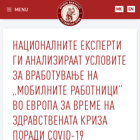
Skip
MENU
МК
EN
to
content
НАЦИОНАЛНИТЕ ЕКСПЕРТИ
ГИ АНАЛИЗИРААТ УСЛОВИТЕ
ЗА ВРАБОТУВАЊЕ НА
„МОБИЛНИТЕ РАБОТНИЦИ“
ВО ЕВРОПА ЗА ВРЕМЕ НА
ЗДРАВСТВЕНАТА КРИЗА
ПОРАДИ COVID-19