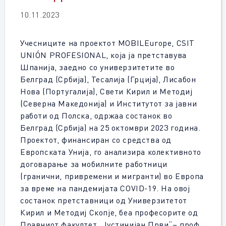
10.11.2023
Учесниците на проектот MOBILEurope, CSIT
UNIÓN PROFESIONAL, која ја претставува
Шпанија, заедно со универзитетите во
Белград (Србија), Тесалија (Грција), Лисабон
Нова (Португалија), Свети Кирил и Методиј
(Северна Македонија) и Институтот за јавни
работи од Полска, одржаа состанок во
Белград (Србија) на 25 октомври 2023 година.
Проектот, финансиран со средства од
Европската Унија, го анализира колективното
договарање за мобилните работници
(гранични, привремени и мигранти) во Европа
за време на пандемијата COVID-19. На овој
состанок претставници од Универзитетот
Кирил и Методиј Скопје, беа професорите од
Правниот факултет „Јустинијан Први“– проф