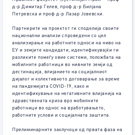
д-р Димитар Гелев, проф д-р Билјана
Петревска и проф д-р Лазар Јовевски.
Партнерите на проектот ги споделија своите
национални анализи спроведени со цел
анализирање на работните односи на ниво на
ЕУ и земјите кандидати, идентификувајќи ги
разликите помеѓу овие системи, положбата на
мобилните работници во нивните земји од
дестинација, влијанието на социјалниот
дијалог и колективното договарање за време
на пандемијата COVID-19, како и
идентификување на негативните влијанија на
здравствената криза врз мобилните
работници во однос на вработувањето,
работните услови и социјалната заштита.
Прелиминарните заклучоци од првата фаза на