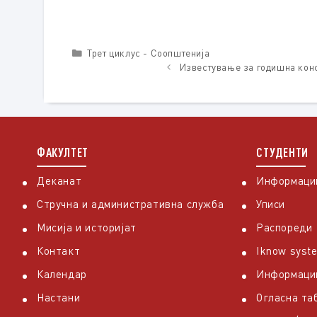
Categories
Трет циклус - Соопштенија
Известување за годишна конф
ФАКУЛТЕТ
СТУДЕНТИ
Деканат
Информации
Стручна и административна служба
Уписи
Мисија и историјат
Распореди
Контакт
Iknow syst
Календар
Информаци
Настани
Огласна та