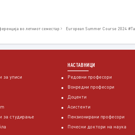
„Јустинијан Прв
еренција во летниот семестар
European Summer Course 2024 #Ta
НАСТАВНИЦИ
 за уписи
Редовни професори
Вонредни професори
Доценти
em
Асистенти
и за студирање
Пензионирани професори
бла
Почесни доктори на наука