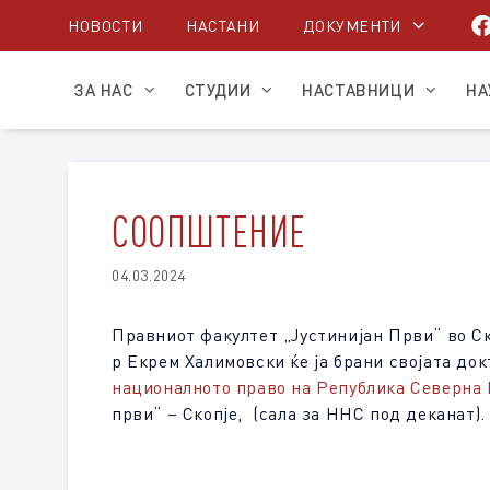
Skip
НОВОСТИ
НАСТАНИ
ДОКУМЕНТИ
to
content
ЗА НАС
СТУДИИ
НАСТАВНИЦИ
НА
СООПШТЕНИЕ
04.03.2024
Правниот факултет „Јустинијан Први“ во Ск
р Екрем Халимовски ќе ја брани својата док
националното право на Република Северна
први“ – Скопје, (сала за ННС под деканат).