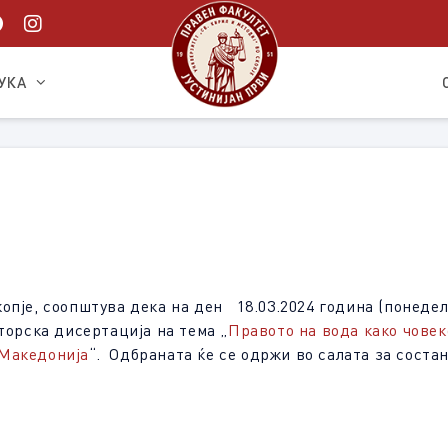
УКА
опје, соопштува дека на ден 18.03.2024 година (понеделн
торска дисертација на тема „
Правото на вода како човек
 Македонија
“. Одбраната ќе се одржи во салата за соста