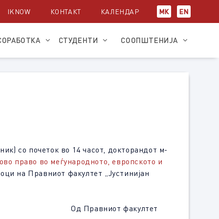
IKNOW
КОНТАКТ
КАЛЕНДАР
МК
EN
СОРАБОТКА
СТУДЕНТИ
СООПШТЕНИЈА
ик) со почеток во 14 часот, докторандот м-
ово право во меѓународното, европското и
ноци на Правниот факултет „Јустинијан
Од Правниот факултет