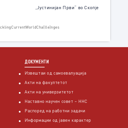
и“ во Скопје
cklingCurrentWorldCha(lle)nges
ДОКУМЕНТИ
Извештаи од самоевалуација
Акти на факултетот
Акти на универзитетот
Наставно научен совет – ННС
Распоред на работни задачи
Информации од јавен карактер