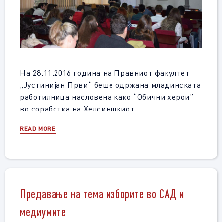
На 28.11.2016 година на Правниот факултет
„Јустинијан Први“ беше одржана младинската
работилница насловена како “Обични херои”
во соработка на Хелсиншкиот …
READ MORE
Предавање на тема изборите во САД и
медиумите