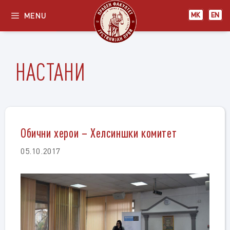
Skip
MENU
МК
EN
to
content
НАСТАНИ
Обични херои – Хелсиншки комитет
05.10.2017