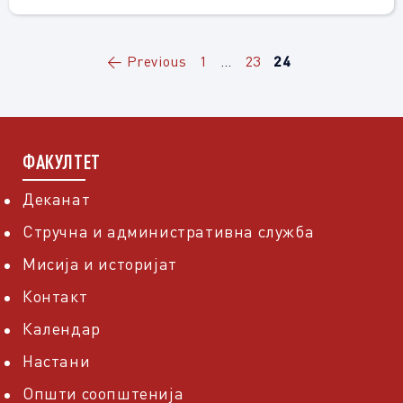
Page
Page
Page
←
Previous
1
…
23
24
ФАКУЛТЕТ
Деканат
Стручна и административна служба
Мисија и историјат
Контакт
Календар
Настани
Општи соопштенија