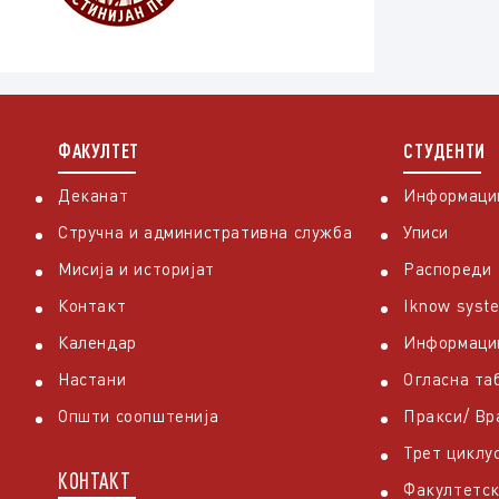
ФАКУЛТЕТ
СТУДЕНТИ
Деканат
Информации
Стручна и административна служба
Уписи
Мисија и историјат
Распореди
Контакт
Iknow syst
Календар
Информаци
Настани
Огласна та
Општи соопштенија
Пракси/ В
Трет циклу
КОНТАКТ
Факултетск