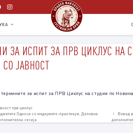
УКА
И ЗА ИСПИТ ЗА ПРВ ЦИКЛУС НА 
 СО ЈАВНОСТ
 термините за испит за ПРВ Циклус на студии по Новина
авност прв циклус
едметите Односи со медиумите-практикум, Деловна
Вовед в
ополнителна сесија
дополнител