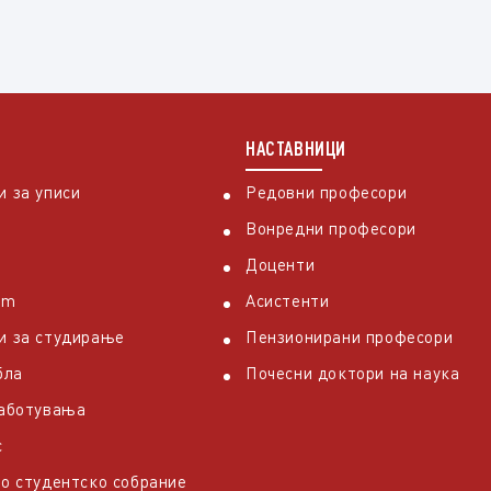
НАСТАВНИЦИ
 за уписи
Редовни професори
Вонредни професори
Доценти
em
Асистенти
и за студирање
Пензионирани професори
бла
Почесни доктори на наука
работувања
с
о студентско собрание