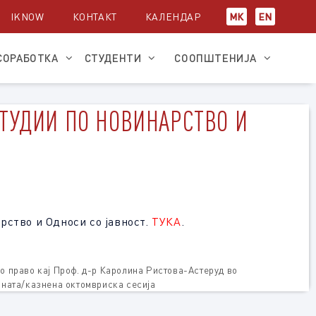
IKNOW
КОНТАКТ
КАЛЕНДАР
МК
EN
СОРАБОТКА
СТУДЕНТИ
СООПШТЕНИЈА
СТУДИИ ПО НОВИНАРСТВО И
рство и Односи со јавност.
ТУКА
.
о право кај Проф. д-р Каролина Ристова-Астеруд во
ната/казнена октомвриска сесија