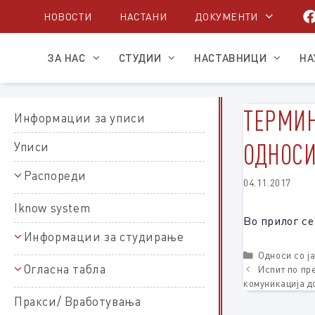
Skip
НОВОСТИ
НАСТАНИ
ДОКУМЕНТИ
to
content
ЗА НАС
СТУДИИ
НАСТАВНИЦИ
НА
ТЕРМИН
Информации за уписи
ОДНОСИ
Уписи
Распореди
04.11.2017
Распореди на полагање
Iknow system
Распореди на настава
Во прилог се
Информации за студирање
Прв циклус
Распореди на работни задачи
Полагања и оценување
Categories
Односи со ј
Втор циклус
Огласна табла
Испит по пр
Оценување и полагање на прв
циклус студии
комуникација д
За ЕКТС
Правни студии
Пракси/ Вработувања
Правни студии прв циклус
Оценување и полагање на втор
Магистарски трудови