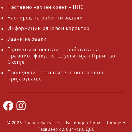
Наставно научен совет – ННС
Распоред на работни задачи
Информации од јавен карактер
Јавни набавки
Годишни извештаи за работата на
правниот факултет „Јустинијан Први“ во
Скопје
Процедури за заштитено внатрешно
пријавување
© 2026 Правен факултет „Јустинијан Први“ - Скопје
•
Развиено од
Сигмоид ДОО