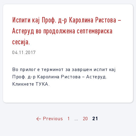
Испити кај Проф. д-р Каролина Ристова –
Астеруд во продолжена септемвриска
сесија.
04.11.2017
Во прилог е терминот за завршен испит кај
Проф. д-р Каролина Ристова – Астеруд.
Кликнете ТУКА.
Page
Page
Page
←
Previous
1
…
20
21