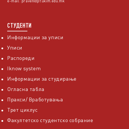
e-mail:
praven@pf.ukim.edu.mk
СТУДЕНТИ
Информации за уписи
Уписи
Распореди
Iknow system
Информации за студирање
Огласна табла
Пракси/ Вработувања
Трет циклус
Факултетско студентско собрание