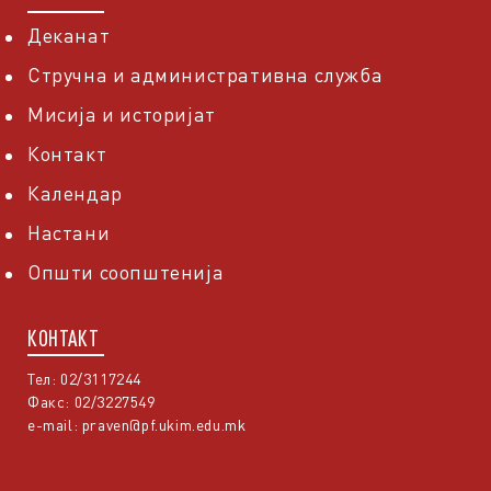
Деканат
Стручна и административна служба
Мисија и историјат
Контакт
Календар
Настани
Општи соопштенија
КОНТАКТ
Тел: 02/3117244
Факс: 02/3227549
e-mail:
praven@pf.ukim.edu.mk