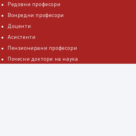
Редовни професори
Вонредни професори
Доценти
Асистенти
Пензионирани професори
Почесни доктори на наука
ДОКУМЕНТИ
Извештаи од самоевалуација
Акти на факултетот
Акти на универзитетот
Наставно научен совет – ННС
Распоред на работни задачи